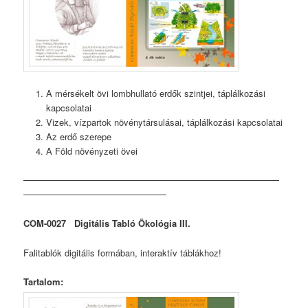
A mérsékelt övi lombhullató erdők szintjei, táplálkozási
kapcsolatai
Vizek, vízpartok növénytársulásai, táplálkozási kapcsolatai
Az erdő szerepe
A Föld növényzeti övei
COM-0027 Digitális Tabló Ökológia III.
Falitablók digitális formában, interaktív táblákhoz!
Tartalom: