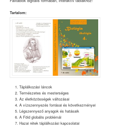
Falitablók digitális formában, interaktív táblákhoz!
Tartalom:
Táplálkozási láncok
Természetes és mesterséges
Az életközösségek változásai
A vízszennyezés forrásai és következményei
Légszennyező anyagok és hatásaik
A Föld globális problémái
Hazai rétek táplálkozási kapcsolatai