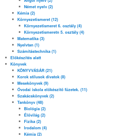
Angol nyelv (2)
Német nyelv (2)
Kémia (2)
Környezetismeret (12)
Környezetismeret 6. osztály (4)
Környezetismeretn 5. osztály (4)
Matematika (3)
Nyelvtan (1)
Számítástechnika (1)
Előkészítés alatt
Könyvek
KÖNYVVÁSÁR (21)
Korok stílusok divatok (8)
Mesekönyvek (9)
Óvodai iskola előkészítő füzetek. (11)
Szakácskönyvek (2)
Tankönyv (48)
Biológia (2)
Élővilág (2)
Fizika (2)
Irodalom (4)
Kémia (2)