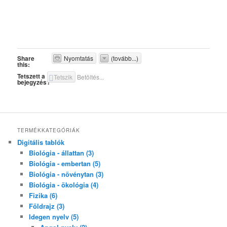
Share
Nyomtatás
(tovább...)
this:
Tetszett a
Tetszik
Betöltés...
bejegyzés?
TERMÉKKATEGÓRIÁK
Digitális tablók
Biológia - állattan (3)
Biológia - embertan (5)
Biológia - növénytan (3)
Biológia - ökológia (4)
Fizika (6)
Földrajz (3)
Idegen nyelv (5)