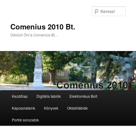
Keres
Comenius 2010 Bt.
Üdvözli Önt a Comenius Bt…
Főmenü
Kezdőlap
Digitális tablók
Elektronikus Bolt
Tovább az elsődleges tartalomra
Tovább a másodlagos tartalomra
Kapcsolataink
Könyvek
Oktatótáblák
Portré sorozatok