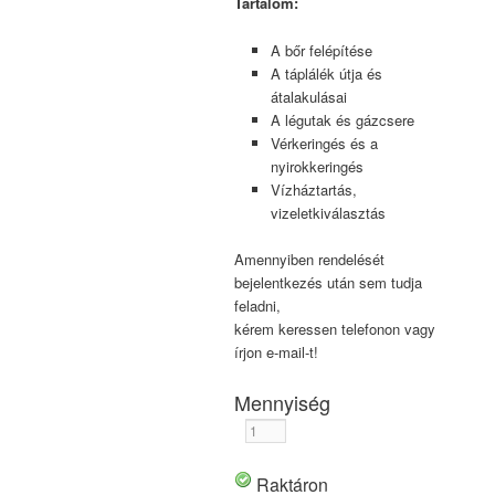
Tartalom:
A bőr felépítése
A táplálék útja és
átalakulásai
A légutak és gázcsere
Vérkeringés és a
nyirokkeringés
Vízháztartás,
vizeletkiválasztás
Amennyiben rendelését
bejelentkezés után sem tudja
feladni,
kérem keressen telefonon vagy
írjon e-mail-t!
Mennyiség
Raktáron