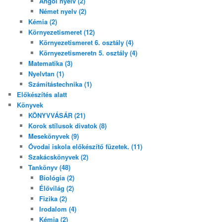
Angol nyelv (2)
Német nyelv (2)
Kémia (2)
Környezetismeret (12)
Környezetismeret 6. osztály (4)
Környezetismeretn 5. osztály (4)
Matematika (3)
Nyelvtan (1)
Számítástechnika (1)
Előkészítés alatt
Könyvek
KÖNYVVÁSÁR (21)
Korok stílusok divatok (8)
Mesekönyvek (9)
Óvodai iskola előkészítő füzetek. (11)
Szakácskönyvek (2)
Tankönyv (48)
Biológia (2)
Élővilág (2)
Fizika (2)
Irodalom (4)
Kémia (2)