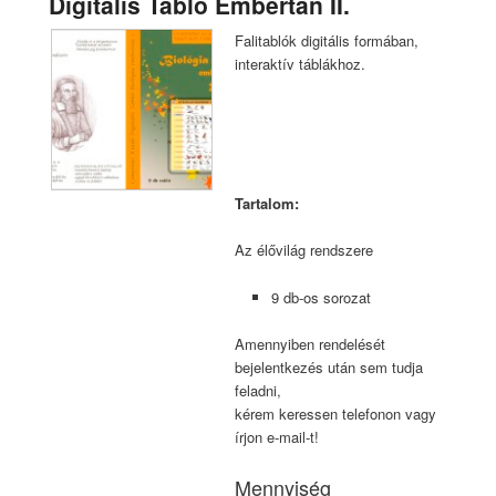
Digitális Tabló Embertan II.
Falitablók digitális formában,
interaktív táblákhoz.
Tartalom:
Az élővilág rendszere
9 db-os sorozat
Amennyiben rendelését
bejelentkezés után sem tudja
feladni,
kérem keressen telefonon vagy
írjon e-mail-t!
Mennyiség