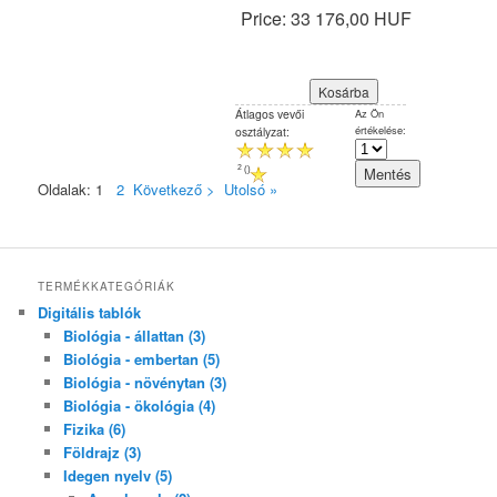
Price:
33 176,00 HUF
Átlagos vevői
Az Ön
értékelése:
osztályzat:
2
(
)
Oldalak:
1
2
Következő >
Utolsó »
TERMÉKKATEGÓRIÁK
Digitális tablók
Biológia - állattan (3)
Biológia - embertan (5)
Biológia - növénytan (3)
Biológia - ökológia (4)
Fizika (6)
Földrajz (3)
Idegen nyelv (5)