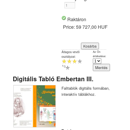
Raktáron
Price:
59 727,00 HUF
Átlagos vevői
Az Ön
értékelése:
osztályzat:
3
(
)
Digitális Tabló Embertan III.
Falitablók digitális formában,
interaktív táblákhoz.