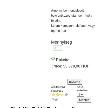
Amennyiben rendelését
bejelentkezés után sem tudja
feladni,
kérem keressen telefonon vagy
írjon e-mail-t!
Mennyiség
Raktáron
Price:
53 078,00 HUF
Átlagos vevői
Az Ön
értékelése:
osztályzat:
3
(
)