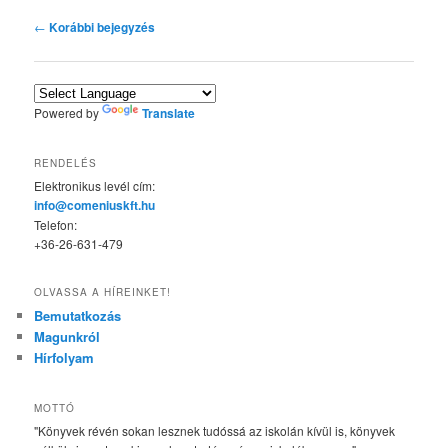
Bejegyzés navigáció
←
Korábbi bejegyzés
Powered by
Translate
RENDELÉS
Elektronikus levél cím:
info@comeniuskft.hu
Telefon:
+36-26-631-479
OLVASSA A HÍREINKET!
Bemutatkozás
Magunkról
Hírfolyam
MOTTÓ
"Könyvek révén sokan lesznek tudóssá az iskolán kívül is, könyvek