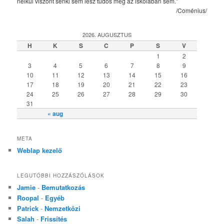
nélkül viszont senki sem lesz tudós még az iskolában sem."
/Coménius/
2026. AUGUSZTUS
H
K
S
C
P
S
V
1
2
3
4
5
6
7
8
9
10
11
12
13
14
15
16
17
18
19
20
21
22
23
24
25
26
27
28
29
30
31
« aug
META
Weblap kezelő
LEGUTÓBBI HOZZÁSZÓLÁSOK
Jamie
-
Bemutatkozás
Roopal
-
Egyéb
Patrick
-
Nemzetközi
Salah
-
Frissítés