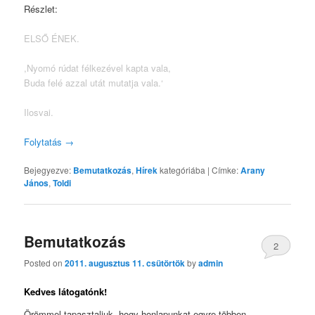
Részlet:
ELSŐ ÉNEK.
,Nyomó rúdat félkezével kapta vala,
Buda felé azzal utát mutatja vala.‘
Ilosvai.
Folytatás
→
Bejegyezve:
Bemutatkozás
,
Hírek
kategóriába
|
Címke:
Arany
János
,
Toldi
Bemutatkozás
2
Posted on
2011. augusztus 11. csütörtök
by
admin
Kedves látogatónk!
Örömmel tapasztaljuk, hogy honlapunkat egyre többen