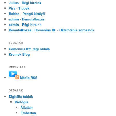
Julius
-
Régi híreink
Vira
-
Tippek
Bobbo
-
Pengő királyfi
admin
-
Bemutatkozás
admin
-
Régi híreink
Bemutatkozás | Comenius Bt.
-
Oktatótábla sorozatok
BLOGTÁR
Comenius Kft. régi oldala
Kromek Blog
MEDIA RSS
Média RSS
OLDALAK
Digitális tablók
Biológia
Állattan
Embertan