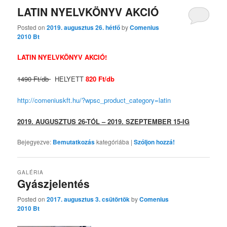
LATIN NYELVKÖNYV AKCIÓ
Posted on
2019. augusztus 26. hétfő
by
Comenius
2010 Bt
LATIN
NYELVKÖNYV AKCIÓ!
1490 Ft/db
HELYETT
820 Ft/db
http://comeniuskft.hu/?wpsc_product_category=latin
2019. AUGUSZTUS 26-TÓL – 2019. SZEPTEMBER 15-IG
Bejegyezve:
Bemutatkozás
kategóriába
|
Szóljon hozzá!
GALÉRIA
Gyászjelentés
Posted on
2017. augusztus 3. csütörtök
by
Comenius
2010 Bt