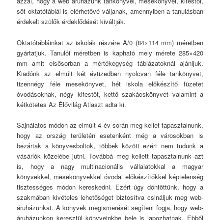
azzal, hogy a web áruházunk tankönyvei, mesekönyvei, kifestői,
sőt oktatótáblái is elérhetővé váljanak, amennyiben a tanulásban
érdekelt szülők érdeklődését kiváltják.
Oktatótábláinkat az iskolák részére A/0 (84×114 mm) méretben
gyártatjuk. Tanulói méretben is kapható mely mérete 285×420
mm amit elsősorban a mértékegység táblázatoknál ajánljuk.
Kiadónk az elmúlt két évtizedben nyolcvan féle tankönyvet,
tizennégy féle mesekönyvet, hét iskola előkészítő füzetet
óvodásoknak, négy kifestőt, kettő szakácskönyvet valamint a
kétkötetes Az Élővilág Atlaszt adta ki.
Sajnálatos módon az elmúlt 4 év során meg kellet tapasztalnunk,
hogy az ország területén esetenként még a városokban is
bezártak a könyvesboltok, többek között ezért nem tudunk a
vásárlók közelébe jutni. Továbbá meg kellett tapasztalnunk azt
is, hogy a nagy multinacionális vállalatokkal a magyar
könyvekkel, mesekönyvekkel óvodai előkészítőkkel képtelenség
tisztességes módon kereskedni. Ezért úgy döntöttünk, hogy a
szakmában kivételes lehetőséget biztosítva csináljuk meg web-
áruházunkat. A könyvek megismerését segíteni fogja, hogy web-
áruházunkon keresztül könyveinkbe bele is lapozhatnak. Ebből