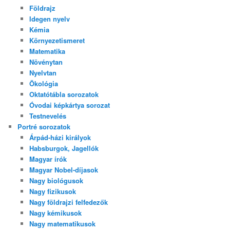
Földrajz
Idegen nyelv
Kémia
Környezetismeret
Matematika
Növénytan
Nyelvtan
Ökológia
Oktatótábla sorozatok
Óvodai képkártya sorozat
Testnevelés
Portré sorozatok
Árpád-házi királyok
Habsburgok, Jagellók
Magyar írók
Magyar Nobel-díjasok
Nagy biológusok
Nagy fizikusok
Nagy földrajzi felfedezők
Nagy kémikusok
Nagy matematikusok