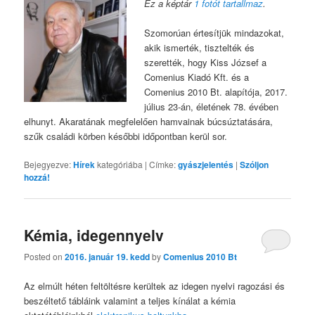
Ez a képtár
1 fotót tartallmaz
.
Szomorúan értesítjük mindazokat,
akik ismerték, tisztelték és
szerették, hogy Kiss József a
Comenius Kiadó Kft. és a
Comenius 2010 Bt. alapítója, 2017.
július 23-án, életének 78. évében
elhunyt. Akaratának megfelelően hamvainak búcsúztatására,
szűk családi körben későbbi időpontban kerül sor.
Bejegyezve:
Hírek
kategóriába
|
Címke:
gyászjelentés
|
Szóljon
hozzá!
Kémia, idegennyelv
Posted on
2016. január 19. kedd
by
Comenius 2010 Bt
Az elmúlt héten feltöltésre kerültek az idegen nyelvi ragozási és
beszéltető tábláink valamint a teljes kínálat a kémia