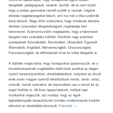
látogatják: pedagógusok, tanárok, tanítók, de az sem kizárt,
hogy a sorban gyermeket nevelő szülők is vannak. Cégünk
oktatási segédanyagokat készít, ami ma már a ritka szakmák
közé tartozik. Nagy öröm számunkra, hogy mindezek ellenére,
oktatási szezonban látogatottságunk meghaladja havi
háromezret. Számomra külön meglepetés, hogy a háromezer
látogató húsz százaléka külföldi. Közöttük nagy számban
szerepelnek Szlovákiából, Romániából, Ukrajnából, Egyesült
Államokból, Angliából, Németországból, Oroszországból,
Franciaországból, de előfordulnak kínai és indiai látogatók is.
A fejlődés megkívánta, hogy honlapunkat újratervezzük, és a
követelményeknek megfelelően kibővítsük azokkal az idegen
nyelvű taneszközeinkkel, oktatótábláinkkal, melyeket az elmúlt
évek során magyar nyelvről lefordítottunk román, ukrán, orosz,
szlovák, horvát nyelvekre, de folyamatban van a német és az
angol fordítás is. 38 éves tapasztalatunk, mellyel napi
munkánkat végezzük, azt mutatja, hogy az egyik
leghatékonyabb taneszköznek (minden modernizációs kísérlet
ellenére) az oktatótábla bizonyult.
Folytatás
→