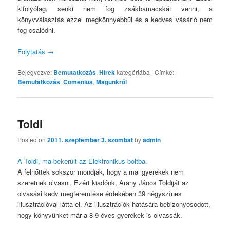
kifolyólag, senki nem fog zsákbamacskát venni, a
könyvválasztás ezzel megkönnyebbül és a kedves vásárló nem
fog csalódni.
Folytatás
→
Bejegyezve:
Bemutatkozás
,
Hírek
kategóriába
|
Címke:
Bemutatkozás
,
Comenius
,
Magunkról
Toldi
Posted on
2011. szeptember 3. szombat
by
admin
A Toldi, ma bekerült az Elektronikus boltba.
A felnőttek sokszor mondják, hogy a mai gyerekek nem
szeretnek olvasni. Ezért kiadónk, Arany János Toldiját az
olvasási kedv megteremtése érdekében 39 négyszínes
illusztrációval látta el. Az illusztrációk hatására bebizonyosodott,
hogy könyvünket már a 8-9 éves gyerekek is olvassák.