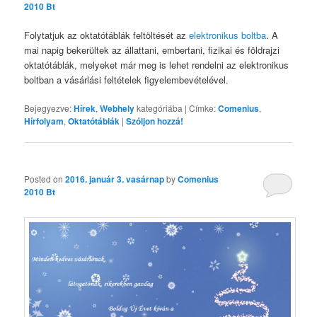
2010 Bt
Folytatjuk az oktatótáblák feltöltését az
elektronikus boltba
. A
mai napig bekerültek az állattani, embertani, fizikai és földrajzi
oktatótáblák, melyeket már meg is lehet rendelni az elektronikus
boltban a vásárlási feltételek figyelembevételével.
Bejegyezve:
Hírek
,
Webhely
kategóriába
|
Címke:
Comenius
,
Hírfolyam
,
Oktatótáblák
|
Szóljon hozzá!
Posted on
2016. január 3. vasárnap
by
Comenius
2010 Bt