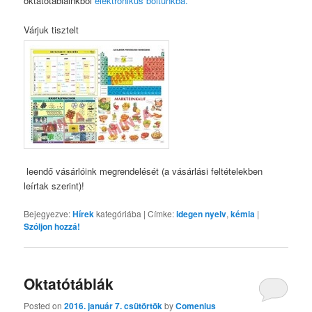
oktatótábláinkból
elektronikus boltunkba.
Várjuk tisztelt
leendő vásárlóink megrendelését (a vásárlási feltételekben
leírtak szerint)!
Bejegyezve:
Hírek
kategóriába
|
Címke:
idegen nyelv
,
kémia
|
Szóljon hozzá!
Oktatótáblák
Posted on
2016. január 7. csütörtök
by
Comenius