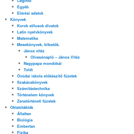
Céginfó
Egyéb
Elérési adatok
Könyvek
Korok stílusok divatok
Latin nyelvkönyvek
Matematika
Mesekönyvek, kifestők.
János vitéz
Olvasónapló – János Vitéz
Nagypapa mondókái
Toldi
Óvodai iskola előkészítő füzetek
Szakácskönyvek
Számítástechnika
Történelem könyvek
Zenetörténeti füzetek
Oktatótáblák
Állattan
Biológia
Embertan
Fizika