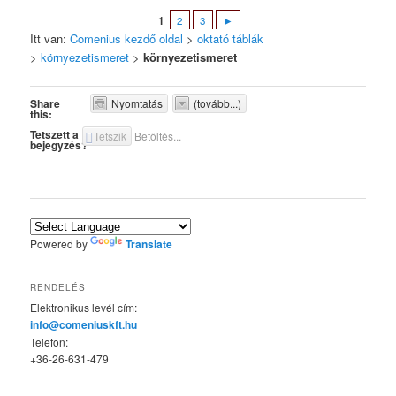
1
2
3
►
Itt van:
Comenius kezdő oldal
>
oktató táblák
>
környezetismeret
>
környezetismeret
Share
Nyomtatás
(tovább...)
this:
Tetszett a
Tetszik
Betöltés...
bejegyzés?
Powered by
Translate
RENDELÉS
Elektronikus levél cím:
info@comeniuskft.hu
Telefon:
+36-26-631-479