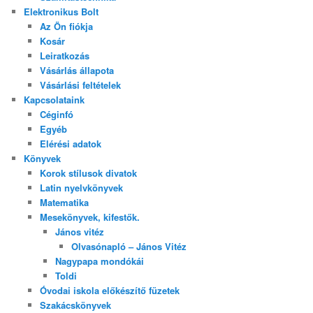
Elektronikus Bolt
Az Ön fiókja
Kosár
Leiratkozás
Vásárlás állapota
Vásárlási feltételek
Kapcsolataink
Céginfó
Egyéb
Elérési adatok
Könyvek
Korok stílusok divatok
Latin nyelvkönyvek
Matematika
Mesekönyvek, kifestők.
János vitéz
Olvasónapló – János Vitéz
Nagypapa mondókái
Toldi
Óvodai iskola előkészítő füzetek
Szakácskönyvek