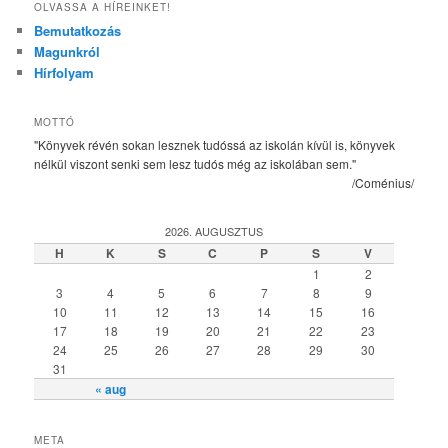
OLVASSA A HÍREINKET!
Bemutatkozás
Magunkról
Hírfolyam
MOTTÓ
"Könyvek révén sokan lesznek tudóssá az iskolán kívül is, könyvek
nélkül viszont senki sem lesz tudós még az iskolában sem."
/Coménius/
2026. AUGUSZTUS
H
K
S
C
P
S
V
1
2
3
4
5
6
7
8
9
10
11
12
13
14
15
16
17
18
19
20
21
22
23
24
25
26
27
28
29
30
31
« aug
META