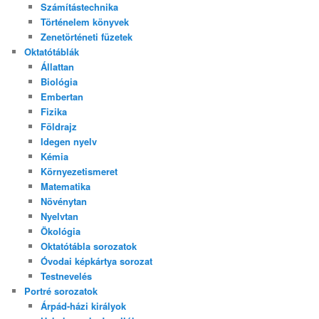
Számítástechnika
Történelem könyvek
Zenetörténeti füzetek
Oktatótáblák
Állattan
Biológia
Embertan
Fizika
Földrajz
Idegen nyelv
Kémia
Környezetismeret
Matematika
Növénytan
Nyelvtan
Ökológia
Oktatótábla sorozatok
Óvodai képkártya sorozat
Testnevelés
Portré sorozatok
Árpád-házi királyok