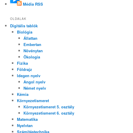
Média RSS
OLDALAK
Digitális tablók
Biológia
Állattan
Embertan
Növénytan
Ökologia
Fizika
Földrajz
Idegen nyelv
Angol nyelv
Német nyelv
Kémia
Környezetismeret
Környezetismeret 5. osztály
Környezetismeret 6. osztály
Matematika
Nyelvtan
Számítástechnika