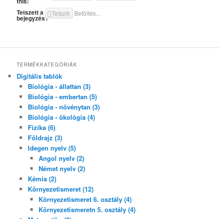
this:
Tetszett a
Tetszik
Betöltés...
bejegyzés?
TERMÉKKATEGÓRIÁK
Digitális tablók
Biológia - állattan (3)
Biológia - embertan (5)
Biológia - növénytan (3)
Biológia - ökológia (4)
Fizika (6)
Földrajz (3)
Idegen nyelv (5)
Angol nyelv (2)
Német nyelv (2)
Kémia (2)
Környezetismeret (12)
Környezetismeret 6. osztály (4)
Környezetismeretn 5. osztály (4)