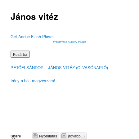
János vitéz
Get Adobe Flash Player
WordPress Gallery Plugin
PETŐFI SÁNDOR – JÁNOS VITÉZ (OLVASÓNAPLÓ)
Irány a bolt megveszem!
Share
Nyomtatás
(tovább...)