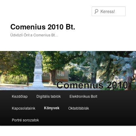
Keres
Comenius 2010 Bt.
Üdvözli Önt a Comenius Bt…
Főmenü
Kezdőlap
Digitális tablók
Elektronikus Bolt
Tovább az elsődleges tartalomra
Tovább a másodlagos tartalomra
Könyvek
Kapcsolataink
Oktatótáblák
Portré sorozatok