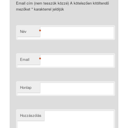
Email cím (nem tesszük közzé) A kötelezően kitöltendő
mezőket
*
karakterrel jelöljük
*
Név
*
Email
Honlap
Hozzászólás