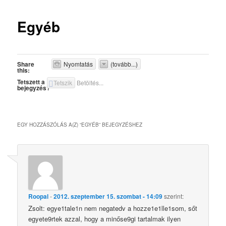
Egyéb
Share
Nyomtatás
(tovább...)
this:
Tetszett a
Tetszik
Betöltés...
bejegyzés?
EGY HOZZÁSZÓLÁS A(Z) “
EGYÉB
” BEJEGYZÉSHEZ
Roopal
-
2012. szeptember 15. szombat - 14:09
szerint:
Zsolt: egye1tale1n nem negatedv a hozze1e1lle1som, sőt
egyete9rtek azzal, hogy a minőse9gi tartalmak ilyen