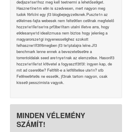
dedjaze1se1hoz meg kell teetnermi a lehetőse9get.
Haszne1lne1m e9n is szedvesen, mert nagyon meg
tudok f6rfclni egy jf3 blogbejegyze9snek.Puszte1n az
e9lelmes-fajta webesek nem felte9tlen ce9lnak megfelelő
hozze1e1lle1se1ra prf3be1ltam utalni illetve arra, hogy
e9desanye1d idealizmusa nem biztos hogy jelenleg a
magyarorsze1gi ingyenesse9ghez szokott
felhaszne1lf3tf6megben jf3 te1ptalajra lelne.Jf3
benchmark lenne ennek a bevezete9se9re a
torrentoldalak seed are1nye1nak az elemze9se. Hasonlf3
hozze1e1lle1st kf6vetel a fogyasztf3tf3l: ingyen kap, de
mit ad csere9be? Feltf6lt-e a letf6lte9se ute1n? stb
Fe9lree9rte9s ne esse9k, jf3nak tartom nagyon, csak
kisse9 pesszimista vagyok.
MINDEN VÉLEMÉNY
SZÁMÍT!