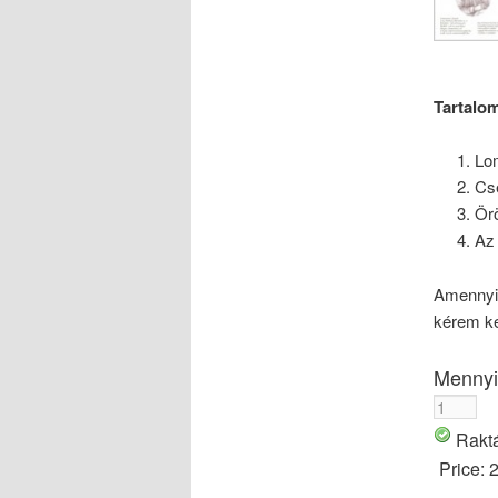
Tartalo
Lom
Cs
Ör
Az 
Amennyib
kérem ke
Mennyi
Rakt
Price: