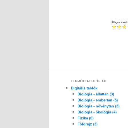
Átlagos vevői
TERMÉKKATEGÓRIÁK
Digitális tablók
Biológia - állattan (3)
Biológia - embertan (5)
Biológia - növénytan (3)
Biológia - ökológia (4)
Fizika (6)
Földrajz (3)