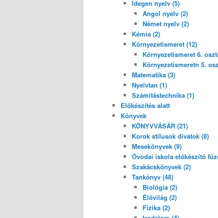
Idegen nyelv (5)
Angol nyelv (2)
Német nyelv (2)
Kémia (2)
Környezetismeret (12)
Környezetismeret 6. osztá
Környezetismeretn 5. oszt
Matematika (3)
Nyelvtan (1)
Számítástechnika (1)
Előkészítés alatt
Könyvek
KÖNYVVÁSÁR (21)
Korok stílusok divatok (8)
Mesekönyvek (9)
Óvodai iskola előkészítő füze
Szakácskönyvek (2)
Tankönyv (48)
Biológia (2)
Élővilág (2)
Fizika (2)
Irodalom (4)