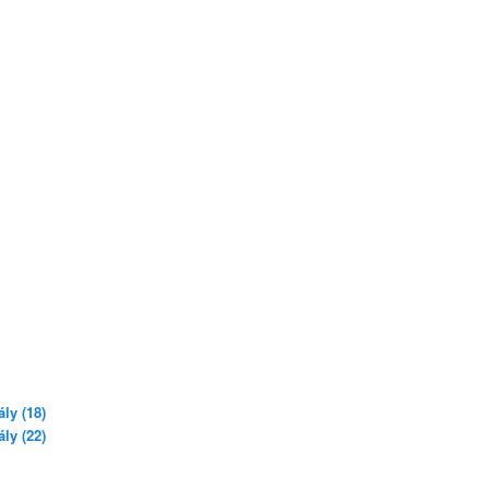
ly (18)
ly (22)