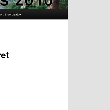
ortré sorozatok
ret