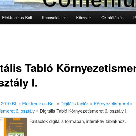
Elektronikus Bolt
Kapcsolataink
Könyvek
Oktatótáblák
P
lomra
lomra
itális Tabló Környezetisme
sztály I.
2010 Bt.
»
Elektronikus Bolt
»
Digitális tablók
»
Környezetismeret
»
smeret 6. osztály
»
Digitális Tabló Környezetismeret 6. osztály I.
Falitablók digitális formában, interaktív táblákhoz.