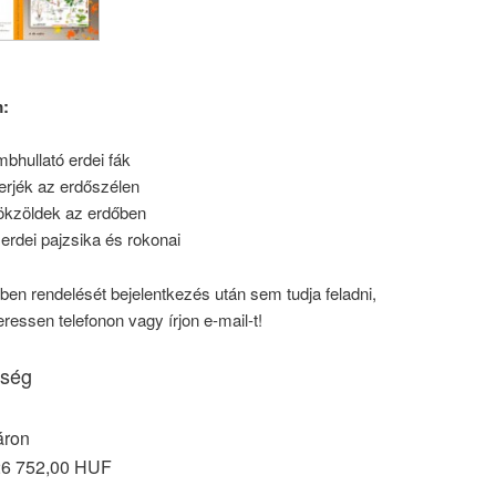
m:
bhullató erdei fák
erjék az erdőszélen
ökzöldek az erdőben
erdei pajzsika és rokonai
en rendelését bejelentkezés után sem tudja feladni,
ressen telefonon vagy írjon e-mail-t!
ség
áron
26 752,00 HUF