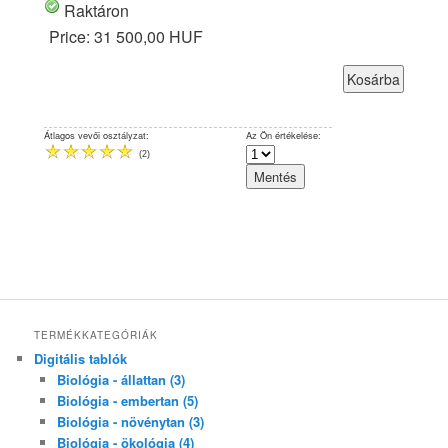
Raktáron
Price:
31 500,00 HUF
Átlagos vevői osztályzat:
Az Ön értékelése:
(
2
)
TERMÉKKATEGÓRIÁK
Digitális tablók
Biológia - állattan (3)
Biológia - embertan (5)
Biológia - növénytan (3)
Biológia - ökológia (4)