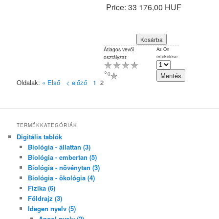
Price:
33 176,00 HUF
Átlagos vevői
Az Ön
értékelése:
osztályzat:
0
(
)
Oldalak:
« Első
< előző
1
2
TERMÉKKATEGÓRIÁK
Digitális tablók
Biológia - állattan (3)
Biológia - embertan (5)
Biológia - növénytan (3)
Biológia - ökológia (4)
Fizika (6)
Földrajz (3)
Idegen nyelv (5)
Angol nyelv (2)