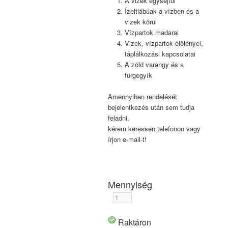
A vizek egysejtűi
Ízeltlábúak a vízben és a
vizek körül
Vízpartok madarai
Vizek, vízpartok élőlényei,
táplálkozási kapcsolatai
A zöld varangy és a
fürgegyík
Amennyiben rendelését
bejelentkezés után sem tudja
feladni,
kérem keressen telefonon vagy
írjon e-mail-t!
Mennyiség
Raktáron