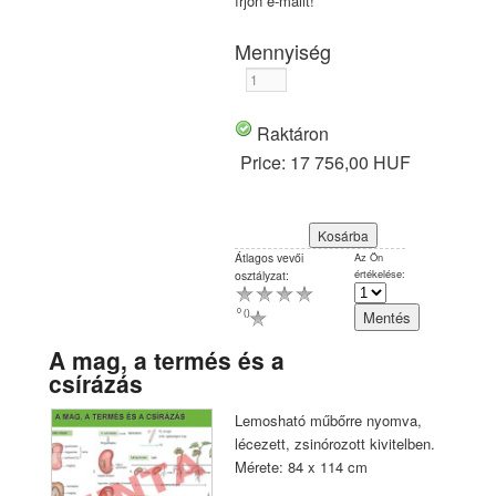
írjon e-mailt!
Mennyiség
Raktáron
Price:
17 756,00 HUF
Átlagos vevői
Az Ön
értékelése:
osztályzat:
0
(
)
A mag, a termés és a
csírázás
Lemosható műbőrre nyomva,
lécezett, zsinórozott kivitelben.
Mérete: 84 x 114 cm