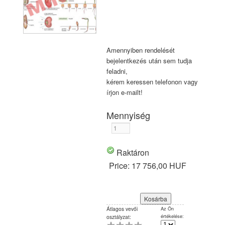
Amennyiben rendelését
bejelentkezés után sem tudja
feladni,
kérem keressen telefonon vagy
írjon e-mailt!
Mennyiség
Raktáron
Price:
17 756,00 HUF
Átlagos vevői
Az Ön
értékelése:
osztályzat: