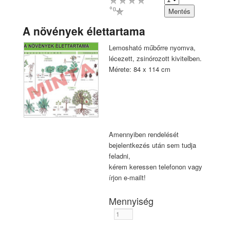
0
(
)
A növények élettartama
Lemosható műbőrre nyomva,
lécezett, zsinórozott kivitelben.
Mérete: 84 x 114 cm
Amennyiben rendelését
bejelentkezés után sem tudja
feladni,
kérem keressen telefonon vagy
írjon e-mailt!
Mennyiség