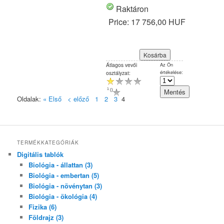
Raktáron
Price:
17 756,00 HUF
Átlagos vevői
Az Ön
értékelése:
osztályzat:
1
(
)
Oldalak:
« Első
< előző
1
2
3
4
TERMÉKKATEGÓRIÁK
Digitális tablók
Biológia - állattan (3)
Biológia - embertan (5)
Biológia - növénytan (3)
Biológia - ökológia (4)
Fizika (6)
Földrajz (3)