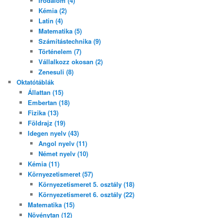
Irodalom (4)
Kémia (2)
Latin (4)
Matematika (5)
Számítástechnika (9)
Történelem (7)
Vállalkozz okosan (2)
Zenesuli (8)
Oktatótáblák
Állattan (15)
Embertan (18)
Fizika (13)
Földrajz (19)
Idegen nyelv (43)
Angol nyelv (11)
Német nyelv (10)
Kémia (11)
Környezetismeret (57)
Környezetismeret 5. osztály (18)
Környezetismeret 6. osztály (22)
Matematika (15)
Növénytan (12)