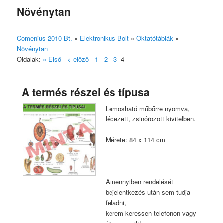
Növénytan
Comenius 2010 Bt.
»
Elektronikus Bolt
»
Oktatótáblák
»
Növénytan
Oldalak:
« Első
< előző
1
2
3
4
A termés részei és típusa
Lemosható műbőrre nyomva,
lécezett, zsinórozott kivitelben.
Mérete: 84 x 114 cm
Amennyiben rendelését
bejelentkezés után sem tudja
feladni,
kérem keressen telefonon vagy