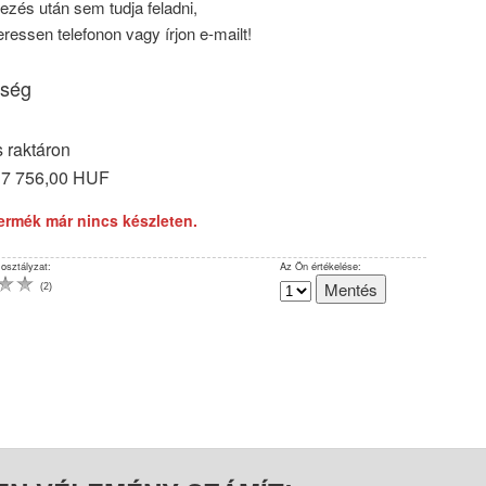
kezés után sem tudja feladni,
ressen telefonon vagy írjon e-mailt!
ség
 raktáron
17 756,00 HUF
termék már nincs készleten.
 osztályzat:
Az Ön értékelése:
(
2
)