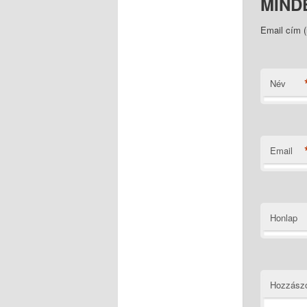
MIND
Email cím 
Név
Email
Honlap
Hozzász