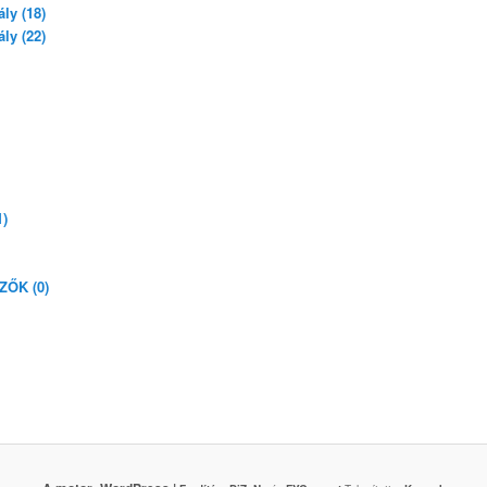
ly (18)
ly (22)
)
ŐK (0)