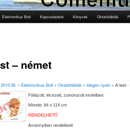
Elektronikus Bolt
Kapcsolataink
Könyvek
Oktatótáblák
P
lomra
lomra
est – német
2010 Bt.
»
Elektronikus Bolt
»
Oktatótáblák
»
Idegen nyelv
»
A test 
Fóliázott, lécezett, zsinórozott kivitelben.
Mérete: 84 x 114 cm
RENDELHETŐ
Amennyiben rendelését