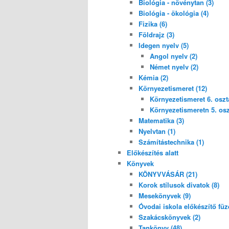
Biológia - növénytan (3)
Biológia - ökológia (4)
Fizika (6)
Földrajz (3)
Idegen nyelv (5)
Angol nyelv (2)
Német nyelv (2)
Kémia (2)
Környezetismeret (12)
Környezetismeret 6. osztá
Környezetismeretn 5. oszt
Matematika (3)
Nyelvtan (1)
Számítástechnika (1)
Előkészítés alatt
Könyvek
KÖNYVVÁSÁR (21)
Korok stílusok divatok (8)
Mesekönyvek (9)
Óvodai iskola előkészítő füze
Szakácskönyvek (2)
Tankönyv (48)