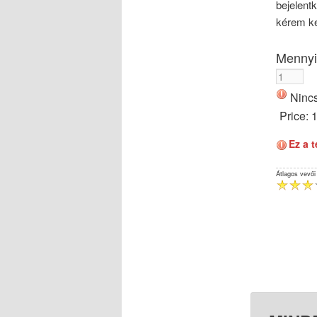
bejelent
kérem ke
Mennyi
Nincs
Price:
Ez a 
Átlagos vevői