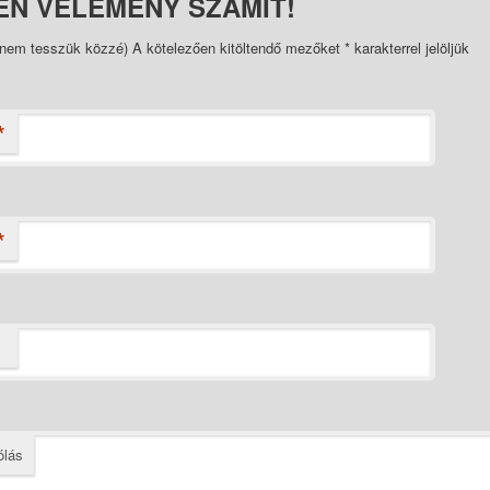
EN VÉLEMÉNY SZÁMÍT!
(nem tesszük közzé) A kötelezően kitöltendő mezőket
*
karakterrel jelöljük
*
*
ólás