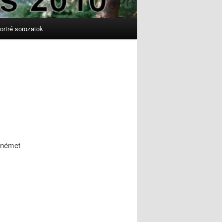
ortré sorozatok
- német