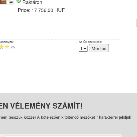
Raktáron
Price:
17 756,00 HUF
 osztályzat:
Az Ön értékelése:
(
2
)
EN VÉLEMÉNY SZÁMÍT!
(nem tesszük közzé) A kötelezően kitöltendő mezőket
*
karakterrel jelöljük