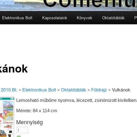
Elektronikus Bolt
Kapcsolataink
Könyvek
Oktatótáblák
P
lomra
lomra
kánok
2010 Bt.
»
Elektronikus Bolt
»
Oktatótáblák
»
Földrajz
»
Vulkánok
Lemosható műbőrre nyomva, lécezett, zsinórozott kivitelben
Mérete: 84 x 114 cm
Mennyiség