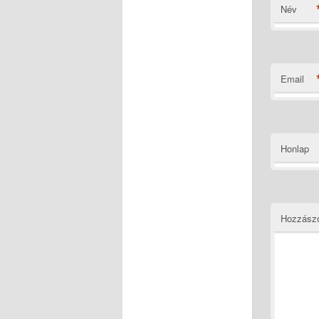
Név
Email
Honlap
Hozzász