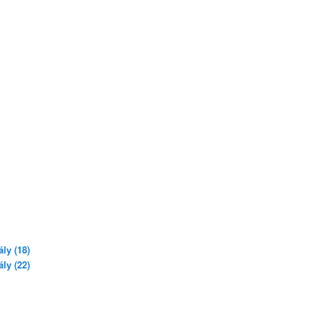
ly (18)
ly (22)