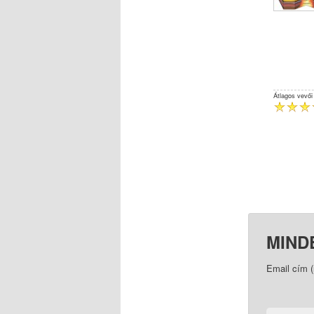
Átlagos vevői
MIND
Email cím 