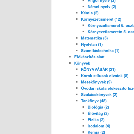
Angol nyelv (2)
Német nyelv (2)
Kémia (2)
Környezetismeret (12)
Környezetismeret 6. osztá
Környezetismeretn 5. oszt
Matematika (3)
Nyelvtan (1)
Számítástechnika (1)
Előkészítés alatt
Könyvek
KÖNYVVÁSÁR (21)
Korok stílusok divatok (8)
Mesekönyvek (9)
Óvodai iskola előkészítő füze
Szakácskönyvek (2)
Tankönyv (48)
Biológia (2)
Élővilág (2)
Fizika (2)
Irodalom (4)
Kémia (2)