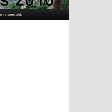
ortré sorozatok
.