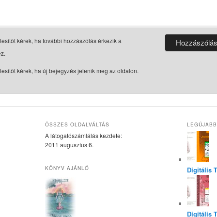
tesítőt kérek, ha további hozzászólás érkezik a
z.
tesítőt kérek, ha új bejegyzés jelenik meg az oldalon.
ÖSSZES OLDALVÁLTÁS
LEGÚJABB
A látogatószámlálás kezdete:
2011 augusztus 6.
KÖNYV AJÁNLÓ
Digitális
Digitális 