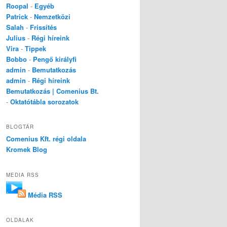
Roopal
-
Egyéb
Patrick
-
Nemzetközi
Salah
-
Frissítés
Julius
-
Régi híreink
Vira
-
Tippek
Bobbo
-
Pengő királyfi
admin
-
Bemutatkozás
admin
-
Régi híreink
Bemutatkozás | Comenius Bt.
-
Oktatótábla sorozatok
BLOGTÁR
Comenius Kft. régi oldala
Kromek Blog
MEDIA RSS
Média RSS
OLDALAK