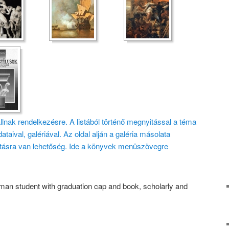
lnak rendelkezésre. A listából történő megnyitással a téma
dataival, galériával. Az oldal alján a galéria másolata
tásra van lehetőség. Ide a könyvek menüszövegre