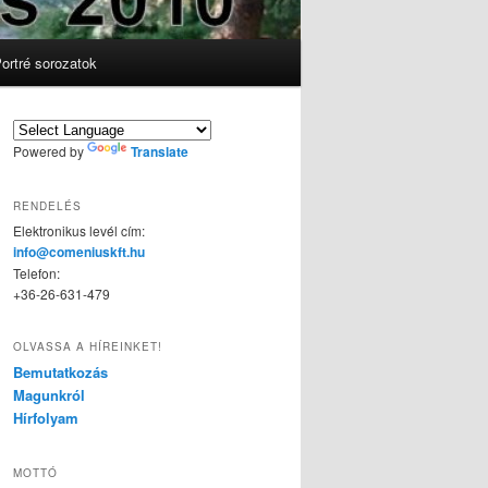
ortré sorozatok
Powered by
Translate
RENDELÉS
Elektronikus levél cím:
info@comeniuskft.hu
Telefon:
+36-26-631-479
OLVASSA A HÍREINKET!
Bemutatkozás
Magunkról
Hírfolyam
MOTTÓ