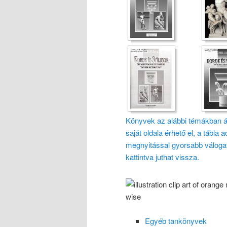
Könyvek az alábbi témákban ál
saját oldala érhető el, a tábla a
megnyitással gyorsabb váloga
kattintva juthat vissza.
Egyéb tankönyvek