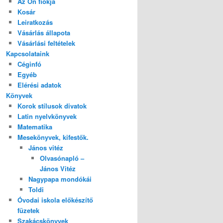
Az Ön fiókja
Kosár
Leiratkozás
Vásárlás állapota
Vásárlási feltételek
Kapcsolataink
Céginfó
Egyéb
Elérési adatok
Könyvek
Korok stílusok divatok
Latin nyelvkönyvek
Matematika
Mesekönyvek, kifestők.
János vitéz
Olvasónapló –
János Vitéz
Nagypapa mondókái
Toldi
Óvodai iskola előkészítő
füzetek
Szakácskönyvek