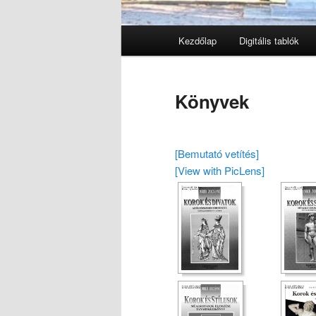
Főmenü
Kezdőlap
Digitális tablók
Tovább az elsődleges tarta
Tovább a másodlagos tarta
Könyvek
[Bemutató vetítés]
[View with PicLens]