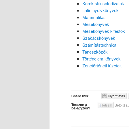
Korok stílusok divatok
Latin nyelvkönyvek
Matematika
Mesekönyvek
Mesekönyvek kifestők
Szakácskönyvek
Számítástechnika
Taneszközök
Történelem könyvek
Zenetörténeti füzetek
Share this:
Nyomtatás
Tetszett a
Tetszik
Betöltés..
bejegyzés?