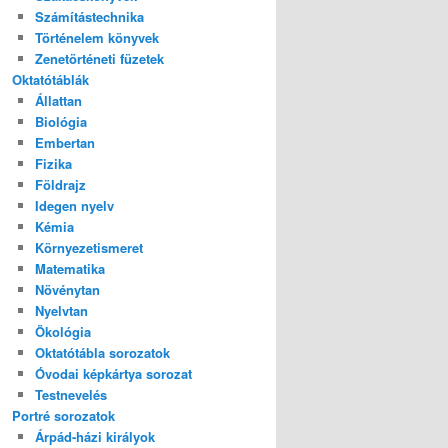
Számítástechnika
Történelem könyvek
Zenetörténeti füzetek
Oktatótáblák
Állattan
Biológia
Embertan
Fizika
Földrajz
Idegen nyelv
Kémia
Környezetismeret
Matematika
Növénytan
Nyelvtan
Ökológia
Oktatótábla sorozatok
Óvodai képkártya sorozat
Testnevelés
Portré sorozatok
Árpád-házi királyok