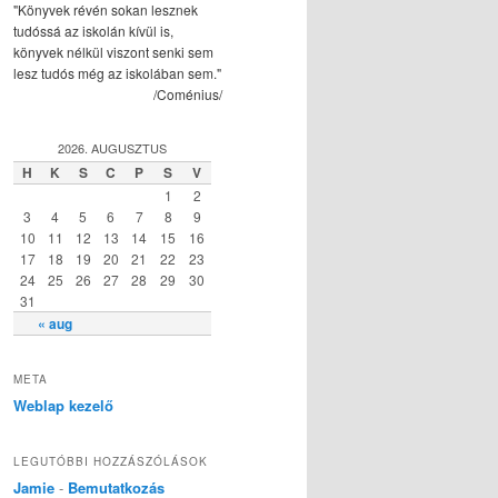
"Könyvek révén sokan lesznek
tudóssá az iskolán kívül is,
könyvek nélkül viszont senki sem
lesz tudós még az iskolában sem."
/Coménius/
2026. AUGUSZTUS
H
K
S
C
P
S
V
1
2
3
4
5
6
7
8
9
10
11
12
13
14
15
16
17
18
19
20
21
22
23
24
25
26
27
28
29
30
31
« aug
META
Weblap kezelő
LEGUTÓBBI HOZZÁSZÓLÁSOK
Jamie
-
Bemutatkozás