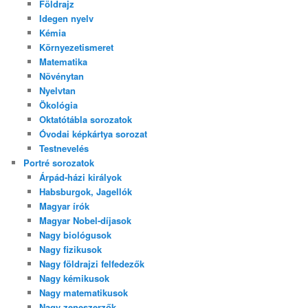
Földrajz
Idegen nyelv
Kémia
Környezetismeret
Matematika
Növénytan
Nyelvtan
Ökológia
Oktatótábla sorozatok
Óvodai képkártya sorozat
Testnevelés
Portré sorozatok
Árpád-házi királyok
Habsburgok, Jagellók
Magyar írók
Magyar Nobel-díjasok
Nagy biológusok
Nagy fizikusok
Nagy földrajzi felfedezők
Nagy kémikusok
Nagy matematikusok
Nagy zeneszerzők