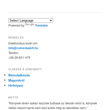
Powered by
Translate
RENDELÉS
Elektronikus levél cím:
info@comeniuskft.hu
Telefon:
+36-26-631-479
OLVASSA A HÍREINKET!
Bemutatkozás
Magunkról
Hírfolyam
MOTTÓ
"Könyvek révén sokan lesznek tudóssá az iskolán kívül is, könyvek
nélkül viszont senki sem lesz tudós még az iskolában sem."