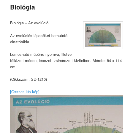
Biológia
Biológia – Az evolúció.
Az evolúciós lépcsőket bemutató
oktatótábla.
Lemosható műbőrre nyomva, illetve
fóliázott módon, lécezett zsinórozott kivitelben. Mérete: 84 x 114
cm
(Cikkszám: SD-1210)
[Összes kis kép]