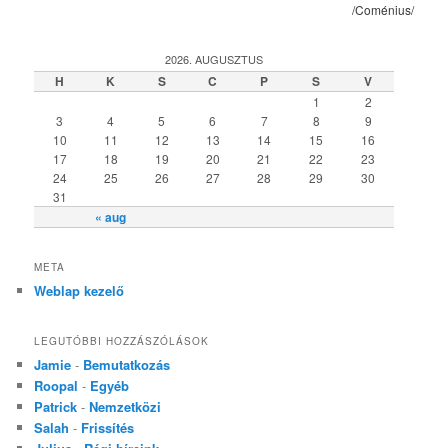
/Coménius/
2026. AUGUSZTUS
H
K
S
C
P
S
V
1
2
3
4
5
6
7
8
9
10
11
12
13
14
15
16
17
18
19
20
21
22
23
24
25
26
27
28
29
30
31
« aug
META
Weblap kezelő
LEGUTÓBBI HOZZÁSZÓLÁSOK
Jamie
-
Bemutatkozás
Roopal
-
Egyéb
Patrick
-
Nemzetközi
Salah
-
Frissítés