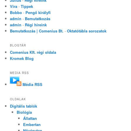
Julius
-
Régi híreink
Vira
-
Tippek
Bobbo
-
Pengő királyfi
admin
-
Bemutatkozás
admin
-
Régi híreink
Bemutatkozás | Comenius Bt.
-
Oktatótábla sorozatok
BLOGTÁR
Comenius Kft. régi oldala
Kromek Blog
MEDIA RSS
Média RSS
OLDALAK
Digitális tablók
Biológia
Állattan
Embertan
Növénytan