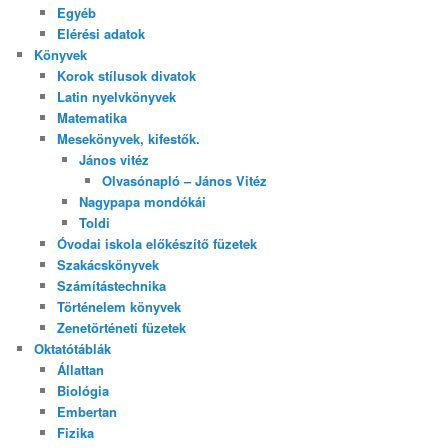
Egyéb
Elérési adatok
Könyvek
Korok stílusok divatok
Latin nyelvkönyvek
Matematika
Mesekönyvek, kifestők.
János vitéz
Olvasónapló – János Vitéz
Nagypapa mondókái
Toldi
Óvodai iskola előkészítő füzetek
Szakácskönyvek
Számítástechnika
Történelem könyvek
Zenetörténeti füzetek
Oktatótáblák
Állattan
Biológia
Embertan
Fizika