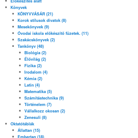
Előkészítés alatt
Könyvek
KÖNYVVÁSÁR (21)
Korok stílusok divatok (8)
Mesekönyvek (9)
Óvodai iskola előkészítő füzetek. (11)
Szakácskönyvek (2)
Tankönyv (48)
Biológia (2)
Élővilág (2)
Fizika (2)
Irodalom (4)
Kémia (2)
Latin (4)
Matematika (5)
Számítástechnika (9)
Történelem (7)
Vállalkozz okosan (2)
Zenesuli (8)
Oktatótáblák
Állattan (15)
Embertan (18)