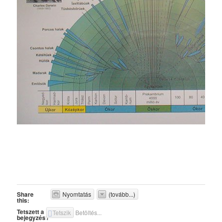
Share
Nyomtatás
(tovább...)
this:
Tetszett a
Tetszik
Betöltés...
bejegyzés?