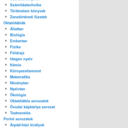
Számítástechnika
Történelem könyvek
Zenetörténeti füzetek
Oktatótáblák
Állattan
Biológia
Embertan
Fizika
Földrajz
Idegen nyelv
Kémia
Környezetismeret
Matematika
Növénytan
Nyelvtan
Ökológia
Oktatótábla sorozatok
Óvodai képkártya sorozat
Testnevelés
Portré sorozatok
Árpád-házi királyok