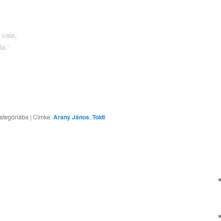
 vala,
a.‘
ategóriába
|
Címke:
Arany János
,
Toldi