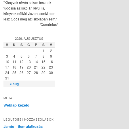
"Könyvek révén sokan lesznek
tudóssá az iskolán kívül is,
könyvek nélkül viszont senki sem
lesz tudós még az iskolában sem."
/Coménius/
2026. AUGUSZTUS
H
K
S
C
P
S
V
1
2
3
4
5
6
7
8
9
10
11
12
13
14
15
16
17
18
19
20
21
22
23
24
25
26
27
28
29
30
31
« aug
META
Weblap kezelő
LEGUTÓBBI HOZZÁSZÓLÁSOK
Jamie
-
Bemutatkozás