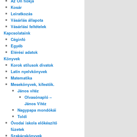
Az Ön fiókja
Kosár
Leiratkozás
Vásárlás állapota
Vásárlási feltételek
Kapcsolataink
Céginfó
Egyéb
Elérési adatok
Könyvek
Korok stílusok divatok
Latin nyelvkönyvek
Matematika
Mesekönyvek, kifestők.
János vitéz
Olvasónapló –
János Vitéz
Nagypapa mondókái
Toldi
Óvodai iskola előkészítő
füzetek
Szakácskönyvek