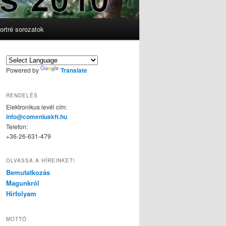
ortré sorozatok
Powered by
Translate
RENDELÉS
Elektronikus levél cím:
info@comeniuskft.hu
Telefon:
+36-26-631-479
OLVASSA A HÍREINKET!
Bemutatkozás
Magunkról
Hírfolyam
MOTTÓ