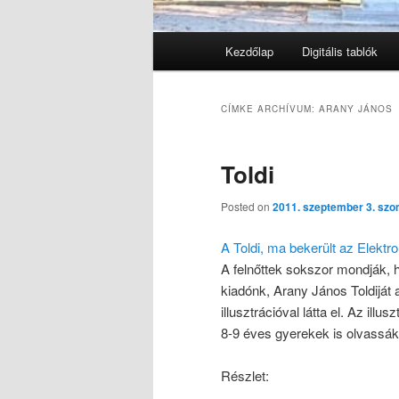
Főmenü
Kezdőlap
Digitális tablók
Tovább az elsődleges tarta
Tovább a másodlagos tarta
CÍMKE ARCHÍVUM:
ARANY JÁNOS
Toldi
Posted on
2011. szeptember 3. sz
A Toldi, ma bekerült az Elektro
A felnőttek sokszor mondják, 
kiadónk, Arany János Toldijá
illusztrációval látta el. Az il
8-9 éves gyerekek is olvassák
Részlet: