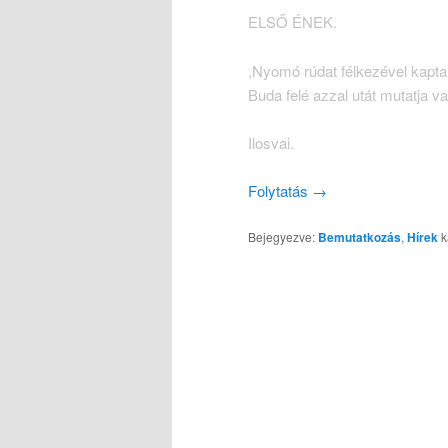
ELSŐ ÉNEK.
,Nyomó rúdat félkezével kapta
Buda felé azzal utát mutatja val
Ilosvai.
Folytatás
→
Bejegyezve:
Bemutatkozás
,
Hírek
k