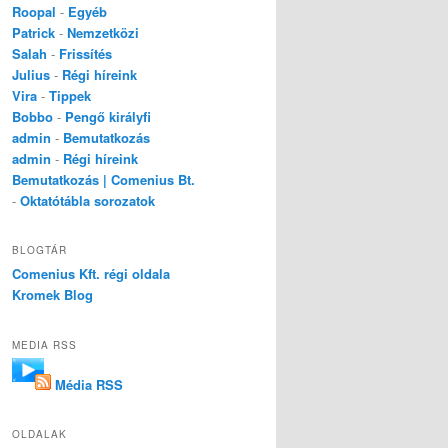
Roopal
-
Egyéb
Patrick
-
Nemzetközi
Salah
-
Frissítés
Julius
-
Régi híreink
Vira
-
Tippek
Bobbo
-
Pengő királyfi
admin
-
Bemutatkozás
admin
-
Régi híreink
Bemutatkozás | Comenius Bt.
-
Oktatótábla sorozatok
BLOGTÁR
Comenius Kft. régi oldala
Kromek Blog
MEDIA RSS
Média RSS
OLDALAK