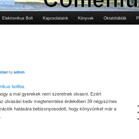
Elektronikus Bolt
Kapcsolataink
Könyvek
Oktatótáblák
P
lomra
lomra
ombat
by
admin
nikus boltba.
hogy a mai gyerekek nem szeretnek olvasni. Ezért
t az olvasási kedv megteremtése érdekében 39 négyszínes
lusztrációk hatására bebizonyosodott, hogy könyvünket már a
.